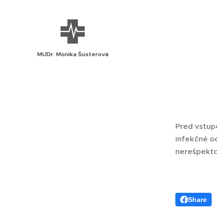
MUDr. Monika Šusterová
Pred vstup
infekčné o
nerešpekto
Share