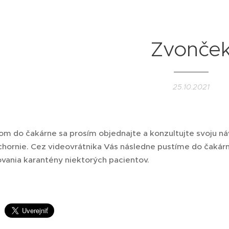
Zvonče
25.10.2021
om do čakárne sa prosím objednajte a konzultujte svoju ná
chornie. Cez videovrátnika Vás následne pustíme do čakár
vania karantény niektorých pacientov.